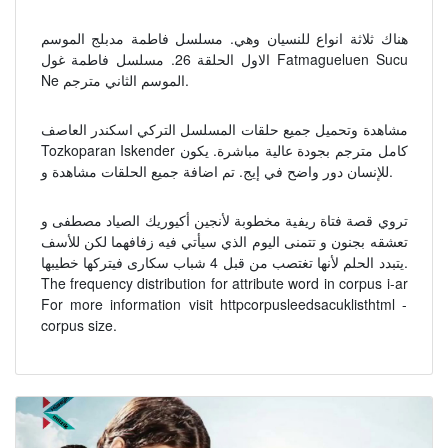
هناك ثلاثة انواع للنسيان وهي. مسلسل فاطمة مدبلج الموسم
الاول الحلقة 26. مسلسل فاطمة غول Fatmagueluen Sucu
Ne الموسم الثاني مترجم.
مشاهدة وتحميل جميع حلقات المسلسل التركي اسكندر العاصف
Tozkoparan Iskender كامل مترجم بجودة عالية مباشرة. يكون
للإنسان دور واضح في إيج. تم اضافة جميع الحلقات مشاهدة و.
تروي قصة فتاة ريفية مخطوبة لأنجين أكيوريك الصياد مصطفى و
تعشقه بجنون و تتمنى اليوم الذي سيأتي فيه زفافهما لكن للأسف
يتبدد الحلم لأنها تغتصب من قبل 4 شباب سكارى فيتركها خطيبها.
The frequency distribution for attribute word in corpus i-ar
For more information visit httpcorpusleedsacuklisthtml -
corpus size.