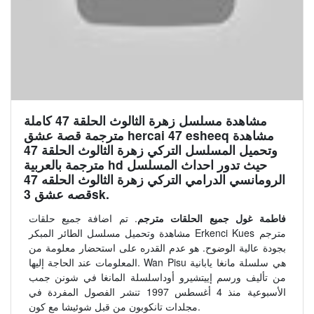
مشاهدة مسلسل زهرة الثالوث الحلقة 47 كاملة
مترجمة قصة عشق hercai 47 esheeq مشاهدة
وتحميل المسلسل التركي زهرة الثالوث الحلقة 47
مترجمة بالعربية hd حيث تدور احداث المسلسل
الرومانسي الدرامي التركي زهرة الثالوث الحلقه 47
قصه عشق 3sk.
فاطمة غول جميع الحلقات مترجم
. تم اضافة جميع حلقات
مشاهدة وتحميل مسلسل الطائر المبكر Erkenci Kues مترجم
بجودة عالية الوضوح. هو عدم القدره على استحضار معلومة من
المعلومات عند الحاجة إليها. Wan Pisu هي سلسلة مانغا يابانية
من تأليف ورسم إييتشيرو أوداسلسلة المانغا في شونن جمب
الأسبوعية منذ 4 أغسطس 1997 تنشر الفصول المفردة في
مجلدات تانكوبون من قبل شوئيشا مع كون.