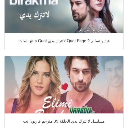
نتائج البحث Quot لاتترك يدي Quot Page 2 فيديو نسائم
مسلسل لا تترك يدي الحلقة 35 مترجم فاربون نت