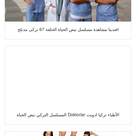
افندينا مشاهدة مسلسل نبض الحياة الحلقة 67 تركى مدبلج
المسلسل التركي نبض الحياة Doktorlar الأطباء تركيا ادويت