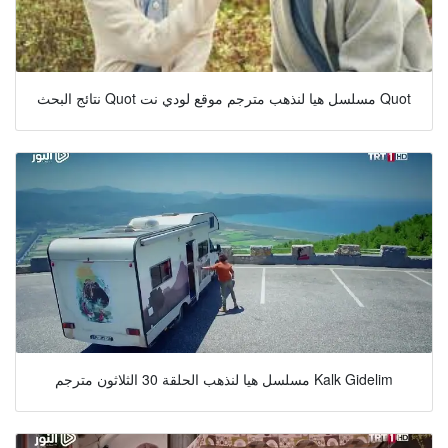
نتائج البحث Quot مسلسل هيا لنذهب مترجم موقع لودي نت Quot
مسلسل هيا لنذهب الحلقة 30 الثلاثون مترجم Kalk Gidelim