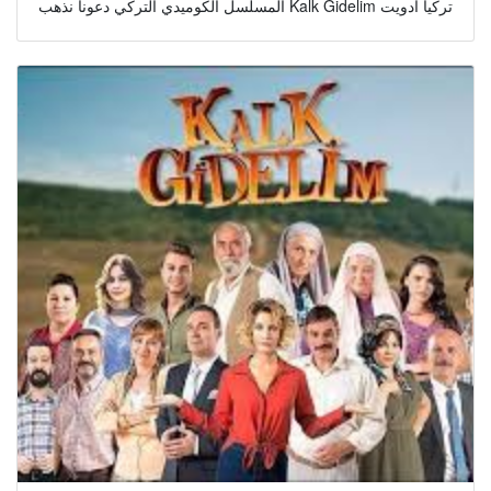
المسلسل الكوميدي التركي دعونا نذهب Kalk Gidelim تركيا ادويت