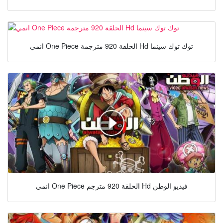
انمي One Piece الحلقة 920 مترجمة Hd توك توك سينما
انمي One Piece الحلقة 920 مترجم Hd فيديو الوطن