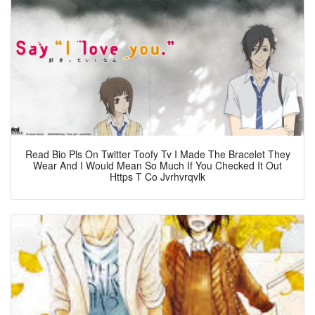
Read Bio Pls On Twitter Toofy Tv I Made The Bracelet They
Wear And I Would Mean So Much If You Checked It Out
Https T Co Jvrhvrqvlk