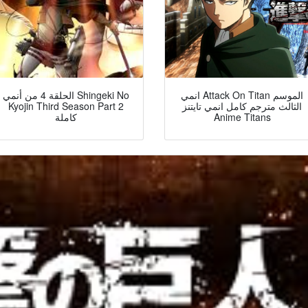
انمي Attack On Titan الموسم
الحلقة 4 من أنمي Shingeki No
Kyojin Third Season Part 2
الثالث مترجم كامل انمي تايتنز
كاملة
Anime Titans